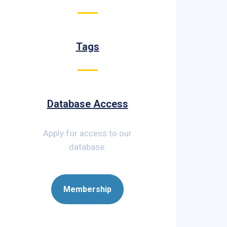
Tags
Database Access
Apply for access to our
database.
Membership