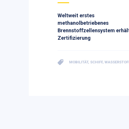
Weltweit erstes
methanolbetriebenes
Brennstoffzellensystem erhäl
Zertifizierung
MOBILITÄT
,
SCHIFF
,
WASSERSTOF